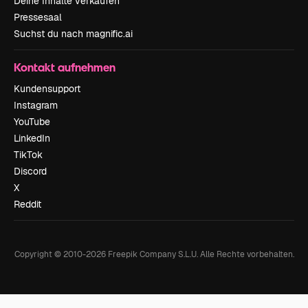
Deine Inhalte verkaufen
Pressesaal
Suchst du nach magnific.ai
Kontakt aufnehmen
Kundensupport
Instagram
YouTube
LinkedIn
TikTok
Discord
X
Reddit
Copyright © 2010-
2026
Freepik Company S.L.U.
Alle Rechte vorbehalten
.