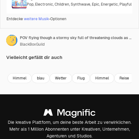
Pop
,
Electronic
,
Children
,
Synthwave
,
Epic
,
Energetic
,
Playful
Entdecke
weitere Musik
-Optionen
POV flying though a stormy sky full of threatening clouds as seen by the pilots of a jet from the cockpit
BlackBoxGuild
Vielleicht gefällt dir auch
Premium
Premium
Premium
Premium
Himmel
blau
Wetter
Flug
Himmel
Reise
Die kreative Plattform, um deine beste Arbeit zu verwirklichen.
Mehr als 1 Million Abonnenten unter Kreativen, Unternehmen,
Agenturen und Studios.