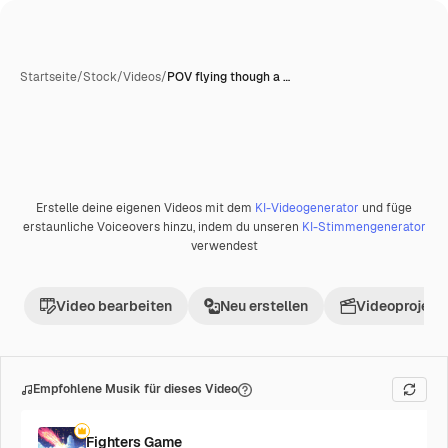
Startseite
/
Stock
/
Videos
/
POV flying though a …
Erstelle deine eigenen Videos mit dem
KI-Videogenerator
und füge
Premium
erstaunliche Voiceovers hinzu, indem du unseren
KI-Stimmengenerator
verwendest
Video bearbeiten
Neu erstellen
Videoprojekt 
Empfohlene Musik für dieses Video
Fighters Game