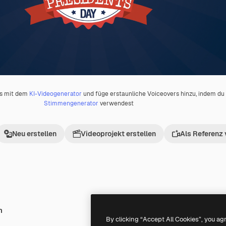
os mit dem
KI-Videogenerator
und füge erstaunliche Voiceovers hinzu, indem d
Stimmengenerator
verwendest
Neu erstellen
Videoprojekt erstellen
Als Referenz
h
Premium
Premium
By clicking “Accept All Cookies”, you ag