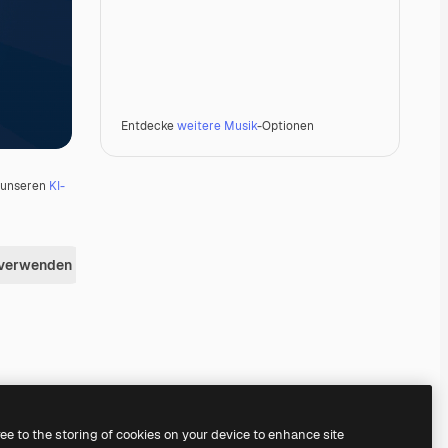
Entdecke
weitere Musik
-Optionen
u unseren
KI-
 verwenden
Premium
Premium
Premium
Premium
ree to the storing of cookies on your device to enhance site