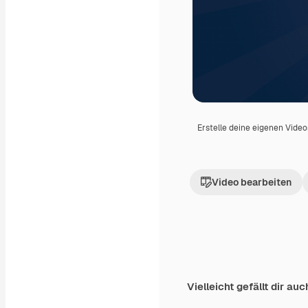
Erstelle deine eigenen Vide
Video bearbeiten
Vielleicht gefällt dir auc
Premium
Premium