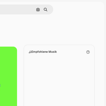
Nach Bild suchen
Suchen
Empfohlene Musik