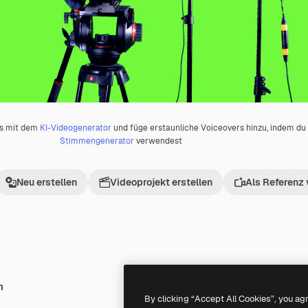
os mit dem
KI-Videogenerator
und füge erstaunliche Voiceovers hinzu, indem d
Stimmengenerator
verwendest
Neu erstellen
Videoprojekt erstellen
Als Referenz
h
Premium
Premium
By clicking “Accept All Cookies”, you ag