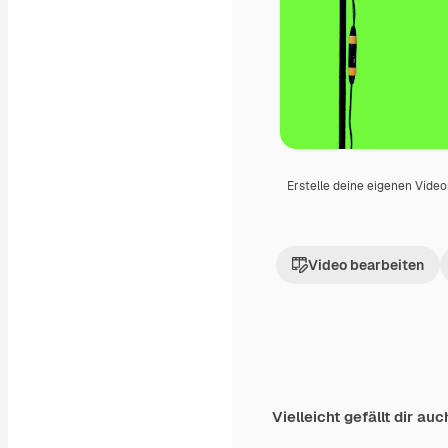
Erstelle deine eigenen Vide
Video bearbeiten
Vielleicht gefällt dir auc
Premium
Premium