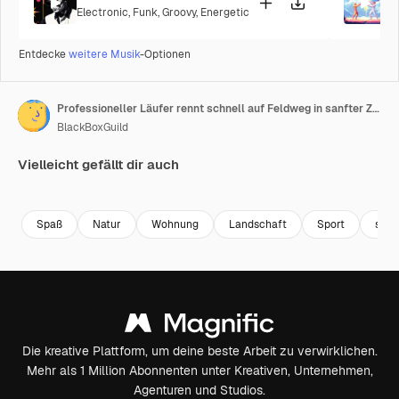
Electronic
,
Funk
,
Groovy
,
Energetic
P
Entdecke
weitere Musik
-Optionen
Professioneller Läufer rennt schnell auf Feldweg in sanfter Zeitlupe, Verfolgung von vorne
BlackBoxGuild
Vielleicht gefällt dir auch
Premium
Premium
Premium
Premium
Spaß
Natur
Wohnung
Landschaft
Sport
schr
Die kreative Plattform, um deine beste Arbeit zu verwirklichen.
Mehr als 1 Million Abonnenten unter Kreativen, Unternehmen,
Agenturen und Studios.