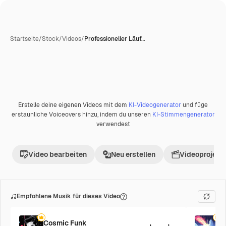
Startseite
/
Stock
/
Videos
/
Professioneller Läuf…
Erstelle deine eigenen Videos mit dem
KI-Videogenerator
und füge
Premium
erstaunliche Voiceovers hinzu, indem du unseren
KI-Stimmengenerator
verwendest
Video bearbeiten
Neu erstellen
Videoprojekt 
Empfohlene Musik für dieses Video
Cosmic Funk
F