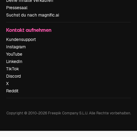
Deine Inhalte verkaufen
Pressesaal
Suchst du nach magnific.ai
Kontakt aufnehmen
Kundensupport
Instagram
YouTube
LinkedIn
TikTok
Discord
X
Reddit
Copyright © 2010-
2026
Freepik Company S.L.U.
Alle Rechte vorbehalten
.