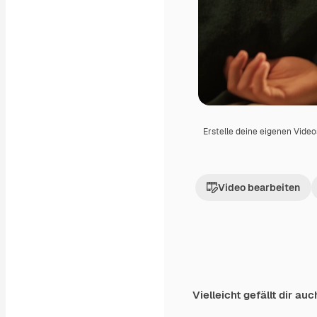
Erstelle deine eigenen Vide
Video bearbeiten
Vielleicht gefällt dir auc
Premium
Premium