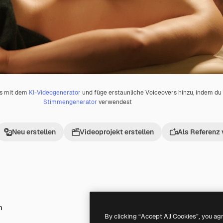
os mit dem
KI-Videogenerator
und füge erstaunliche Voiceovers hinzu, indem d
Stimmengenerator
verwendest
Neu erstellen
Videoprojekt erstellen
Als Referenz
h
Premium
Premium
By clicking “Accept All Cookies”, you ag