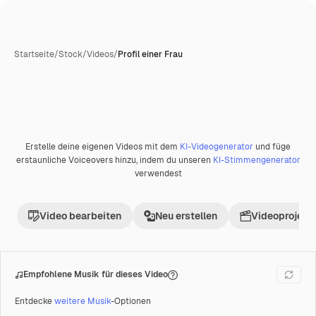
Startseite
/
Stock
/
Videos
/
Profil einer Frau
Erstelle deine eigenen Videos mit dem
KI-Videogenerator
und füge
Premium
erstaunliche Voiceovers hinzu, indem du unseren
KI-Stimmengenerator
verwendest
Video bearbeiten
Neu erstellen
Videoprojekt 
Empfohlene Musik für dieses Video
Entdecke
weitere Musik
-Optionen