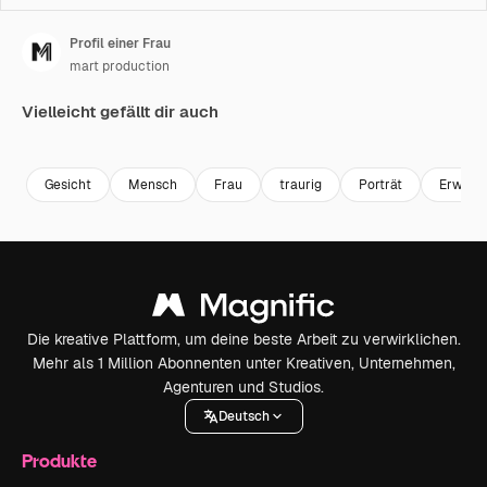
Profil einer Frau
mart production
Vielleicht gefällt dir auch
Premium
Premium
Premium
Premium
Gesicht
Mensch
Frau
traurig
Porträt
Erwach
Die kreative Plattform, um deine beste Arbeit zu verwirklichen.
Mehr als 1 Million Abonnenten unter Kreativen, Unternehmen,
Agenturen und Studios.
Deutsch
Produkte