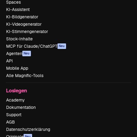
Spaces
KI-Assistent
KI-Bildgenerator
KI-Videogenerator
KI-Stimmengenerator
Stock-Inhalte
MCP für Claude/ChatGPT
Neu
Agenten
Neu
API
Mobile App
Alle Magnific-Tools
Loslegen
Academy
Dokumentation
Support
AGB
Datenschutzerklärung
Originale
Neu