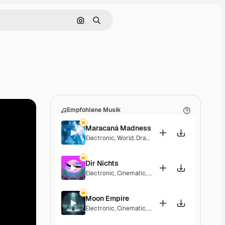
Nach Bild suchen
Suchen
Empfohlene Musik
Maracaná Madness
Electronic
,
World
,
Dramatic
,
Energetic
,
Exciting
Dir Nichts
Electronic
,
Cinematic
,
Dramatic
,
Energetic
Moon Empire
Electronic
,
Cinematic
,
Dramatic
,
Dark
,
Tension