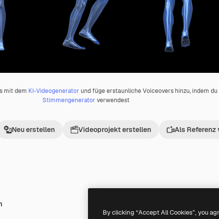
os mit dem
KI-Videogenerator
und füge erstaunliche Voiceovers hinzu, indem d
Stimmengenerator
verwendest
Neu erstellen
Videoprojekt erstellen
Als Referenz
h
Premium
Premium
Generiert von KI
By clicking “Accept All Cookies”, you ag