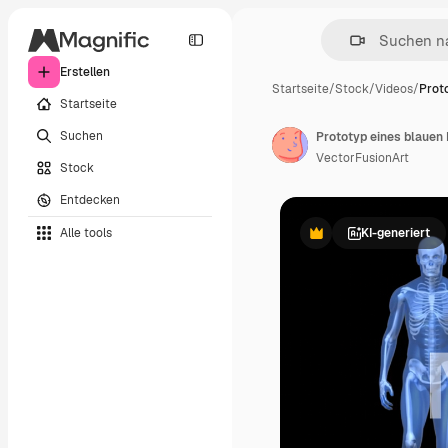
Erstellen
Startseite
/
Stock
/
Videos
/
Prot
Startseite
Suchen
Prototyp eines blaue
VectorFusionArt
Stock
Entdecken
Alle tools
KI-generiert
Premium