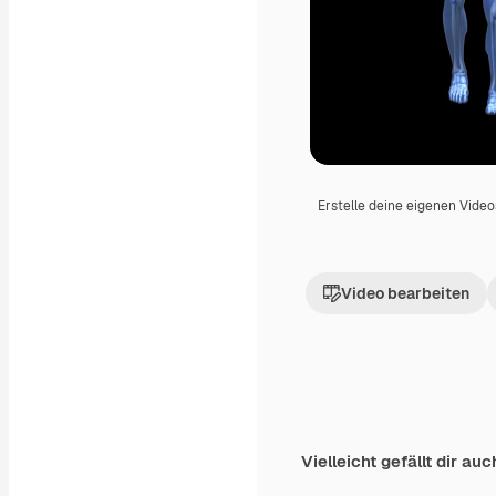
Erstelle deine eigenen Vide
Video bearbeiten
Vielleicht gefällt dir auc
Premium
Premium
Generiert von KI