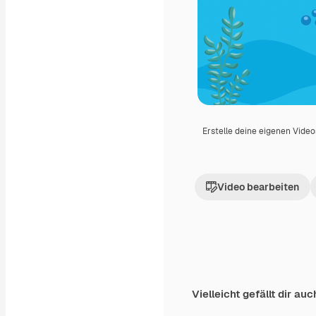
Erstelle deine eigenen Vide
Video bearbeiten
Vielleicht gefällt dir auc
Premium
Premium