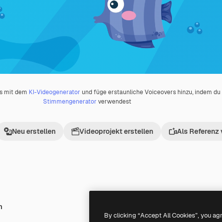
os mit dem
KI-Videogenerator
und füge erstaunliche Voiceovers hinzu, indem d
Stimmengenerator
verwendest
Neu erstellen
Videoprojekt erstellen
Als Referenz
h
Premium
Premium
Generiert von KI
By clicking “Accept All Cookies”, you ag