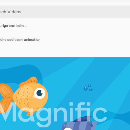
urige exotische …
ische seeleben-animation