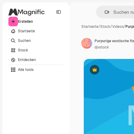
Erstellen
Startseite
/
Stock
/
Videos
/
Purp
Startseite
Suchen
Purpurige exotische f
djvstock
Stock
Entdecken
Alle tools
Premium