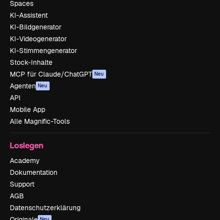
Spaces
KI-Assistent
KI-Bildgenerator
KI-Videogenerator
KI-Stimmengenerator
Stock-Inhalte
MCP für Claude/ChatGPT
Neu
Agenten
Neu
API
Mobile App
Alle Magnific-Tools
Loslegen
Academy
Dokumentation
Support
AGB
Datenschutzerklärung
Originale
Neu