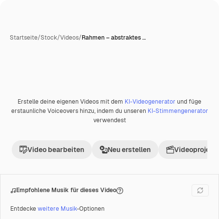
Startseite
/
Stock
/
Videos
/
Rahmen – abstraktes …
Erstelle deine eigenen Videos mit dem
KI-Videogenerator
und füge
Premium
erstaunliche Voiceovers hinzu, indem du unseren
KI-Stimmengenerator
verwendest
Video bearbeiten
Neu erstellen
Videoprojekt 
Empfohlene Musik für dieses Video
Entdecke
weitere Musik
-Optionen