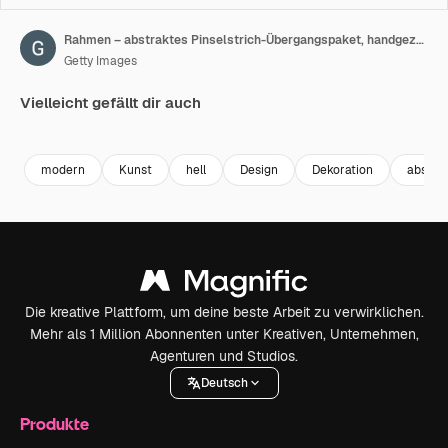
Rahmen – abstraktes Pinselstrich-Übergangspaket, handgezeichnete Texturen
Getty Images
Vielleicht gefällt dir auch
Premium
Premium
Premium
Premium
modern
Kunst
hell
Design
Dekoration
abstra
Die kreative Plattform, um deine beste Arbeit zu verwirklichen.
Mehr als 1 Million Abonnenten unter Kreativen, Unternehmen,
Agenturen und Studios.
Deutsch
Produkte