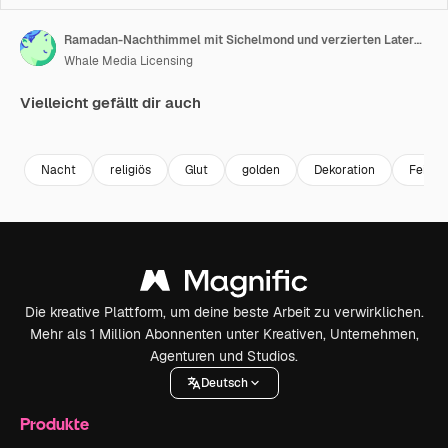
Ramadan-Nachthimmel mit Sichelmond und verzierten Laternen.
Whale Media Licensing
Vielleicht gefällt dir auch
Premium
Premium
Generiert von KI
Premium
Premium
Nacht
religiös
Glut
golden
Dekoration
Feier
Die kreative Plattform, um deine beste Arbeit zu verwirklichen.
Mehr als 1 Million Abonnenten unter Kreativen, Unternehmen,
Agenturen und Studios.
Deutsch
Produkte