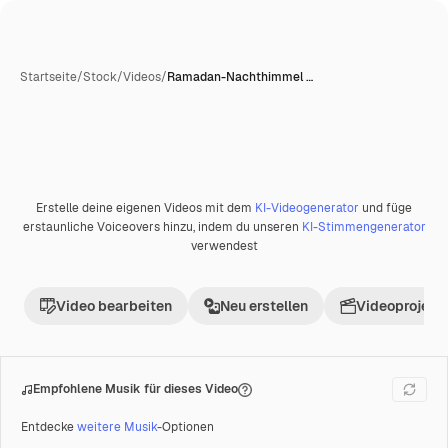
Startseite
/
Stock
/
Videos
/
Ramadan-Nachthimmel …
KI-generiert
Erstelle deine eigenen Videos mit dem
KI-Videogenerator
und füge
Premium
erstaunliche Voiceovers hinzu, indem du unseren
KI-Stimmengenerator
verwendest
Video bearbeiten
Neu erstellen
Videoprojekt 
Empfohlene Musik für dieses Video
Entdecke
weitere Musik
-Optionen