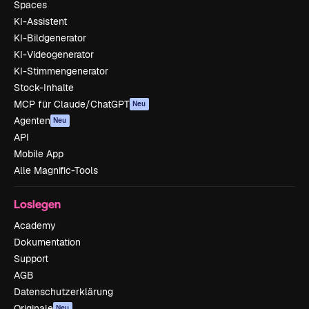
Spaces
KI-Assistent
KI-Bildgenerator
KI-Videogenerator
KI-Stimmengenerator
Stock-Inhalte
MCP für Claude/ChatGPT
Neu
Agenten
Neu
API
Mobile App
Alle Magnific-Tools
Loslegen
Academy
Dokumentation
Support
AGB
Datenschutzerklärung
Originale
Neu