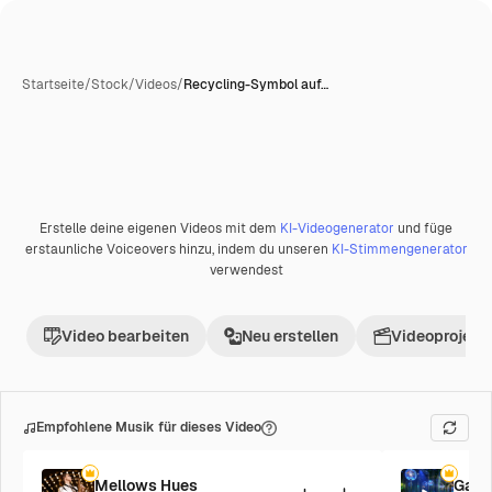
Startseite
/
Stock
/
Videos
/
Recycling-Symbol auf…
Erstelle deine eigenen Videos mit dem
KI-Videogenerator
und füge
Premium
erstaunliche Voiceovers hinzu, indem du unseren
KI-Stimmengenerator
verwendest
Video bearbeiten
Neu erstellen
Videoprojekt 
Empfohlene Musik für dieses Video
Mellows Hues
Galac