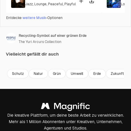
Jazz
,
Lounge
,
Peaceful
,
Playful
Loung
Entdecke
weitere Musik
-Optionen
Recycling-Symbol auf einer grünen Erde
The Yuri Arcurs Collection
Vielleicht gefällt dir auch
Premium
Premium
Premium
Premium
Schutz
Natur
Grün
Umwelt
Erde
Zukunft
Die kreative Plattform, um deine beste Arbeit zu verwirklichen.
Mehr als 1 Million Abonnenten unter Kreativen, Unternehmen,
Agenturen und Studios.