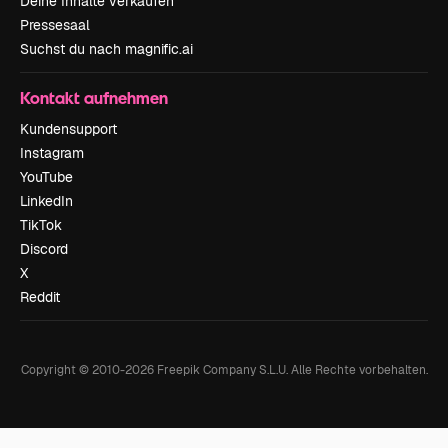
Deine Inhalte verkaufen
Pressesaal
Suchst du nach magnific.ai
Kontakt aufnehmen
Kundensupport
Instagram
YouTube
LinkedIn
TikTok
Discord
X
Reddit
Copyright © 2010-
2026
Freepik Company S.L.U.
Alle Rechte vorbehalten
.