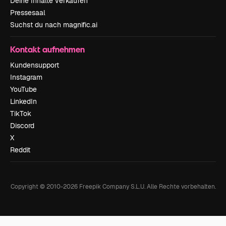
Deine Inhalte verkaufen
Pressesaal
Suchst du nach magnific.ai
Kontakt aufnehmen
Kundensupport
Instagram
YouTube
LinkedIn
TikTok
Discord
X
Reddit
Copyright © 2010-
2026
Freepik Company S.L.U.
Alle Rechte vorbehalten
.