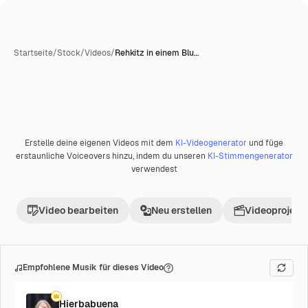
Startseite
/
Stock
/
Videos
/
Rehkitz in einem Blu…
KI-generiert
Erstelle deine eigenen Videos mit dem
KI-Videogenerator
und füge
Premium
erstaunliche Voiceovers hinzu, indem du unseren
KI-Stimmengenerator
verwendest
Video bearbeiten
Neu erstellen
Videoprojekt 
Empfohlene Musik für dieses Video
Hierbabuena