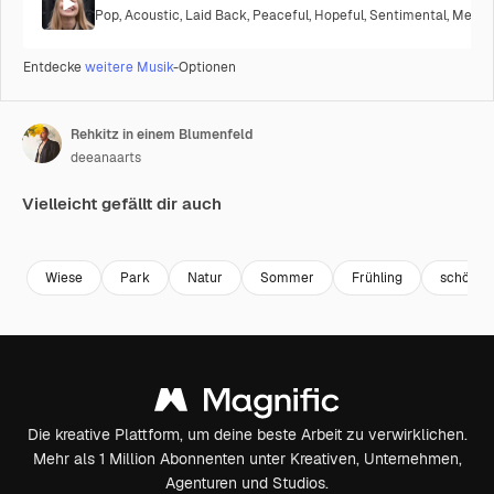
Pop
,
Acoustic
,
Laid Back
,
Peaceful
,
Hopeful
,
Sentimental
,
Melanc
Entdecke
weitere Musik
-Optionen
Rehkitz in einem Blumenfeld
deeanaarts
Vielleicht gefällt dir auch
Premium
Premium
Premium
Premium
Generiert v
Wiese
Park
Natur
Sommer
Frühling
schön
Die kreative Plattform, um deine beste Arbeit zu verwirklichen.
Mehr als 1 Million Abonnenten unter Kreativen, Unternehmen,
Agenturen und Studios.