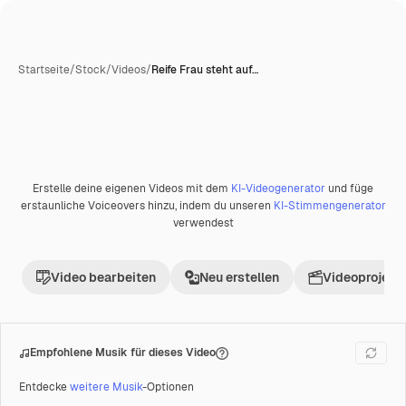
Startseite
/
Stock
/
Videos
/
Reife Frau steht auf…
Erstelle deine eigenen Videos mit dem
KI-Videogenerator
und füge
Premium
erstaunliche Voiceovers hinzu, indem du unseren
KI-Stimmengenerator
verwendest
Video bearbeiten
Neu erstellen
Videoprojekt 
Empfohlene Musik für dieses Video
Entdecke
weitere Musik
-Optionen