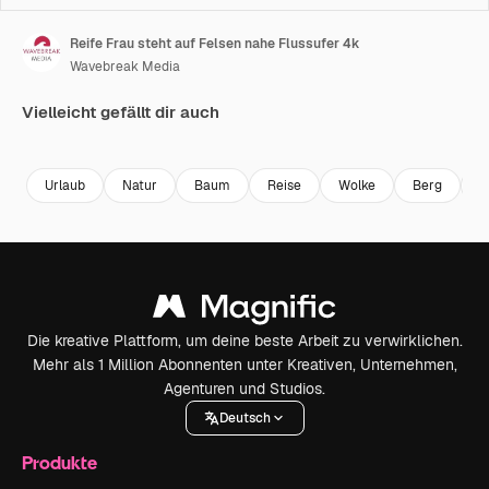
Reife Frau steht auf Felsen nahe Flussufer 4k
Wavebreak Media
Vielleicht gefällt dir auch
Premium
Premium
Premium
Premium
Urlaub
Natur
Baum
Reise
Wolke
Berg
U
Die kreative Plattform, um deine beste Arbeit zu verwirklichen.
Mehr als 1 Million Abonnenten unter Kreativen, Unternehmen,
Agenturen und Studios.
Deutsch
Produkte