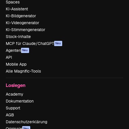
Spaces
KI-Assistent
KI-Bildgenerator
KI-Videogenerator
KI-Stimmengenerator
Stock-Inhalte
MCP für Claude/ChatGPT
Neu
Agenten
Neu
API
Mobile App
Alle Magnific-Tools
Loslegen
Academy
Dokumentation
Support
AGB
Datenschutzerklärung
Originale
Neu