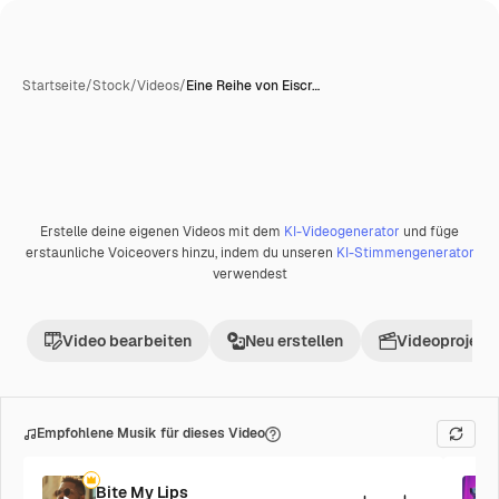
Startseite
/
Stock
/
Videos
/
Eine Reihe von Eiscr…
KI-generiert
Erstelle deine eigenen Videos mit dem
KI-Videogenerator
und füge
Premium
erstaunliche Voiceovers hinzu, indem du unseren
KI-Stimmengenerator
verwendest
Video bearbeiten
Neu erstellen
Videoprojekt 
Empfohlene Musik für dieses Video
Bite My Lips