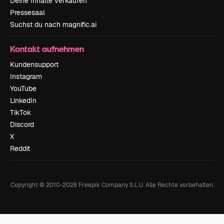
Deine Inhalte verkaufen
Pressesaal
Suchst du nach magnific.ai
Kontakt aufnehmen
Kundensupport
Instagram
YouTube
LinkedIn
TikTok
Discord
X
Reddit
Copyright © 2010-
2026
Freepik Company S.L.U.
Alle Rechte vorbehalten
.