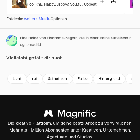
Pop
,
RnB
,
Happy
,
Groovy
,
Soulful
,
Upbeat
Entdecke
weitere Musik
-Optionen
Eine Reihe von Eiscreme-Kegeln, die in einer Reihe auf einem rosa Hintergrund angeordnet sind
cgnomad3d
Vielleicht gefällt dir auch
Premium
Premium
Generiert von KI
Premium
Premium
Generiert v
Licht
rot
ästhetisch
Farbe
Hintergrund
schw
Die kreative Plattform, um deine beste Arbeit zu verwirklichen.
Mehr als 1 Million Abonnenten unter Kreativen, Unternehmen,
Agenturen und Studios.