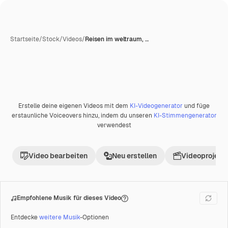
Startseite
/
Stock
/
Videos
/
Reisen im weltraum, …
Erstelle deine eigenen Videos mit dem
KI-Videogenerator
und füge
Premium
erstaunliche Voiceovers hinzu, indem du unseren
KI-Stimmengenerator
verwendest
Video bearbeiten
Neu erstellen
Videoprojekt 
Empfohlene Musik für dieses Video
Entdecke
weitere Musik
-Optionen