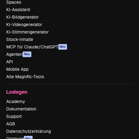
Spaces
KI-Assistent
KI-Bildgenerator
KI-Videogenerator
KI-Stimmengenerator
Stock-Inhalte
MCP für Claude/ChatGPT
Neu
Agenten
Neu
API
Mobile App
Alle Magnific-Tools
Loslegen
Academy
Dokumentation
Support
AGB
Datenschutzerklärung
Originale
Neu