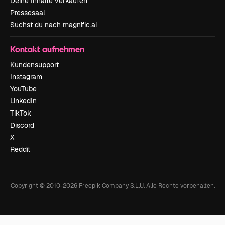
Deine Inhalte verkaufen
Pressesaal
Suchst du nach magnific.ai
Kontakt aufnehmen
Kundensupport
Instagram
YouTube
LinkedIn
TikTok
Discord
X
Reddit
Copyright © 2010-
2026
Freepik Company S.L.U.
Alle Rechte vorbehalten
.