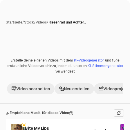
Startseite
/
Stock
/
Videos
/
Riesenrad und Achter…
KI-generiert
Erstelle deine eigenen Videos mit dem
KI-Videogenerator
und füge
Premium
erstaunliche Voiceovers hinzu, indem du unseren
KI-Stimmengenerator
verwendest
Video bearbeiten
Neu erstellen
Videoprojekt 
Empfohlene Musik für dieses Video
Bite My Lips