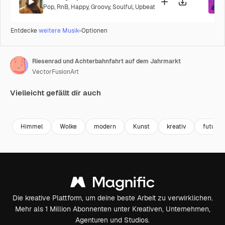
Pop
,
RnB
,
Happy
,
Groovy
,
Soulful
,
Upbeat
Entdecke
weitere Musik
-Optionen
Riesenrad und Achterbahnfahrt auf dem Jahrmarkt
VectorFusionArt
Vielleicht gefällt dir auch
Premium
Premium
Generiert von KI
Premium
Premium
Generiert v
Himmel
Wolke
modern
Kunst
kreativ
futurist
Die kreative Plattform, um deine beste Arbeit zu verwirklichen.
Mehr als 1 Million Abonnenten unter Kreativen, Unternehmen,
Agenturen und Studios.