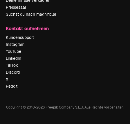
Deine Inhalte verkaufen
Pressesaal
Suchst du nach magnific.ai
Kontakt aufnehmen
Kundensupport
Instagram
YouTube
LinkedIn
TikTok
Discord
X
Reddit
Copyright © 2010-
2026
Freepik Company S.L.U.
Alle Rechte vorbehalten
.