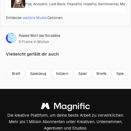
Pop
,
Acoustic
,
Laid Back
,
Peaceful
,
Hopeful
,
Sentimental
,
Melanc
Entdecke
weitere Musik
-Optionen
Roped Wort bei Scrabble
A Frame In Motion
Vielleicht gefällt dir auch
Premium
Premium
Premium
Premium
Brett
Spielzeug
hölzern
Spiel
Briefe
Spielzeu
Die kreative Plattform, um deine beste Arbeit zu verwirklichen.
Mehr als 1 Million Abonnenten unter Kreativen, Unternehmen,
Agenturen und Studios.