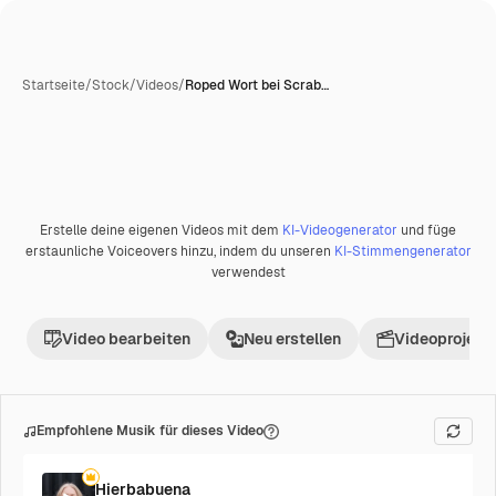
Startseite
/
Stock
/
Videos
/
Roped Wort bei Scrab…
Erstelle deine eigenen Videos mit dem
KI-Videogenerator
und füge
Premium
erstaunliche Voiceovers hinzu, indem du unseren
KI-Stimmengenerator
verwendest
Video bearbeiten
Neu erstellen
Videoprojekt 
Empfohlene Musik für dieses Video
Hierbabuena