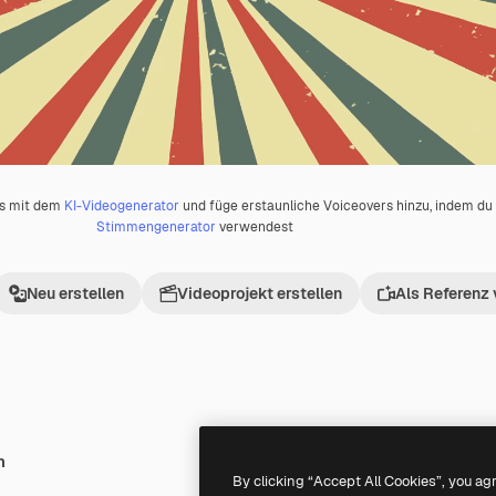
os mit dem
KI-Videogenerator
und füge erstaunliche Voiceovers hinzu, indem d
Stimmengenerator
verwendest
Neu erstellen
Videoprojekt erstellen
Als Referenz
h
Premium
Premium
By clicking “Accept All Cookies”, you ag