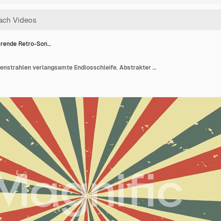
erende Retro-Son…
Rotierende Retro-Sonnenstrahlen verlangsamte Endlosschleife. Abstrakter Grunge-Vintage-Hintergrund. 4K