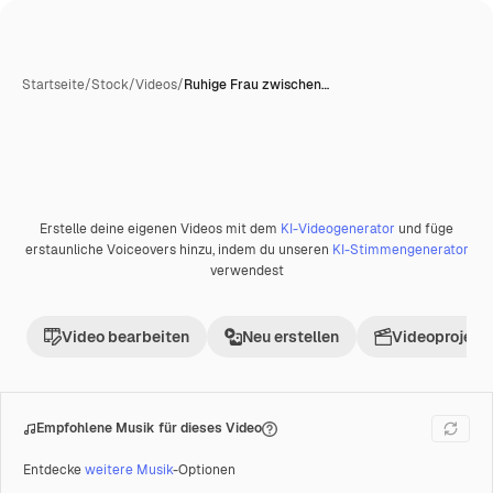
Startseite
/
Stock
/
Videos
/
Ruhige Frau zwischen…
Erstelle deine eigenen Videos mit dem
KI-Videogenerator
und füge
Premium
erstaunliche Voiceovers hinzu, indem du unseren
KI-Stimmengenerator
verwendest
Video bearbeiten
Neu erstellen
Videoprojekt 
Empfohlene Musik für dieses Video
Entdecke
weitere Musik
-Optionen