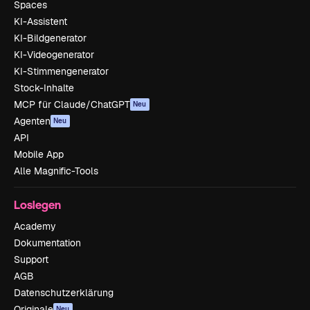
Spaces
KI-Assistent
KI-Bildgenerator
KI-Videogenerator
KI-Stimmengenerator
Stock-Inhalte
MCP für Claude/ChatGPT
Neu
Agenten
Neu
API
Mobile App
Alle Magnific-Tools
Loslegen
Academy
Dokumentation
Support
AGB
Datenschutzerklärung
Originale
Neu