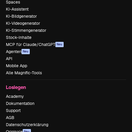
Spaces
KI-Assistent
KI-Bildgenerator
KI-Videogenerator
KI-Stimmengenerator
Stock-Inhalte
MCP für Claude/ChatGPT
Neu
Agenten
Neu
API
Mobile App
Alle Magnific-Tools
Loslegen
Academy
Dokumentation
Support
AGB
Datenschutzerklärung
Originale
Neu