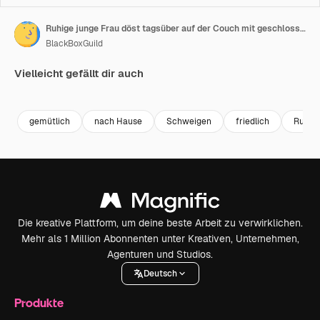
Ruhige junge Frau döst tagsüber auf der Couch mit geschlossenen Augen. Das Mädchen hat die Hände hinter dem Kopf verschränkt, atmet entspannt und ruht auf einem bequemen Sofa zu Hause.
BlackBoxGuild
Vielleicht gefällt dir auch
Premium
Premium
Premium
Premium
gemütlich
nach Hause
Schweigen
friedlich
Ruhe
Die kreative Plattform, um deine beste Arbeit zu verwirklichen.
Mehr als 1 Million Abonnenten unter Kreativen, Unternehmen,
Agenturen und Studios.
Deutsch
Produkte