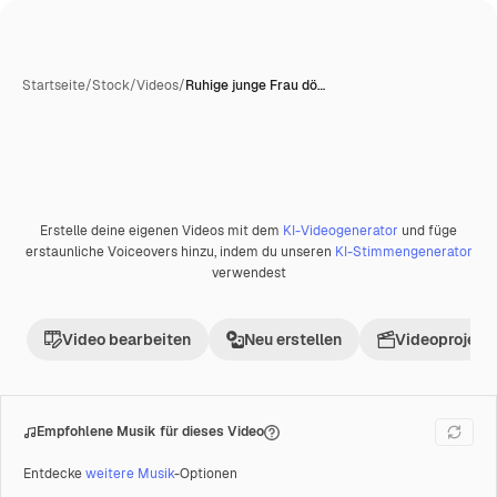
Startseite
/
Stock
/
Videos
/
Ruhige junge Frau dö…
Erstelle deine eigenen Videos mit dem
KI-Videogenerator
und füge
Premium
erstaunliche Voiceovers hinzu, indem du unseren
KI-Stimmengenerator
verwendest
Video bearbeiten
Neu erstellen
Videoprojekt 
Empfohlene Musik für dieses Video
Entdecke
weitere Musik
-Optionen