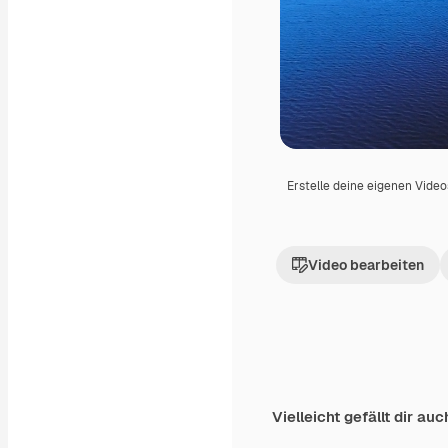
Erstelle deine eigenen Vide
Video bearbeiten
Vielleicht gefällt dir auc
Premium
Premium