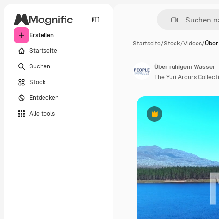
Erstellen
Startseite
/
Stock
/
Videos
/
Über
Startseite
Suchen
Über ruhigem Wasser
The Yuri Arcurs Collect
Stock
Entdecken
Alle tools
Premium