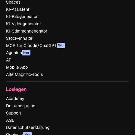
Spaces
KI-Assistent
KI-Bildgenerator
KI-Videogenerator
KI-Stimmengenerator
Stock-Inhalte
MCP für Claude/ChatGPT
Neu
Agenten
Neu
API
Mobile App
Alle Magnific-Tools
Loslegen
Academy
Dokumentation
Support
AGB
Datenschutzerklärung
Originale
Neu