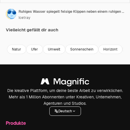
Ruhiges Wasser spiegelt felsige Klippen neben einem ruhigen Strand bei hellem Tageslicht wider
Icetray
Vielleicht gefällt dir auch
Premium
Premium
Premium
Premium
Natur
Ufer
Umwelt
Sonnenschein
Horizont
E
Die kreative Plattform, um deine beste Arbeit zu verwirklichen.
Mehr als 1 Million Abonnenten unter Kreativen, Unternehmen,
Agenturen und Studios.
Deutsch
Produkte