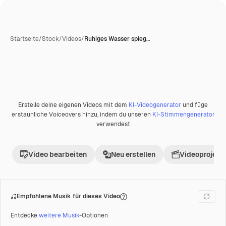
Startseite
/
Stock
/
Videos
/
Ruhiges Wasser spieg…
Erstelle deine eigenen Videos mit dem
KI-Videogenerator
und füge
Premium
erstaunliche Voiceovers hinzu, indem du unseren
KI-Stimmengenerator
verwendest
Video bearbeiten
Neu erstellen
Videoprojekt 
Empfohlene Musik für dieses Video
Entdecke
weitere Musik
-Optionen