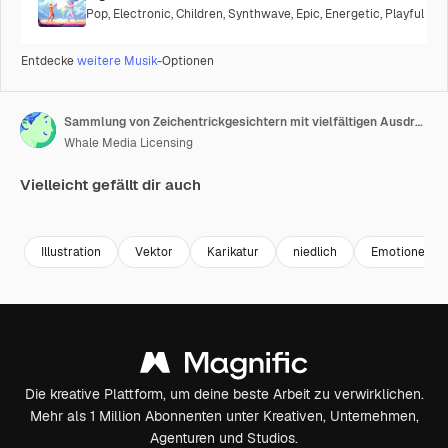
Pop
,
Electronic
,
Children
,
Synthwave
,
Epic
,
Energetic
,
Playful
Entdecke
weitere Musik
-Optionen
Sammlung von Zeichentrickgesichtern mit vielfältigen Ausdrücken
Whale Media Licensing
Vielleicht gefällt dir auch
Premium
Premium
Generiert von KI
Premium
Premium
Generiert v
Illustration
Vektor
Karikatur
niedlich
Emotionen
Die kreative Plattform, um deine beste Arbeit zu verwirklichen.
Mehr als 1 Million Abonnenten unter Kreativen, Unternehmen,
Agenturen und Studios.