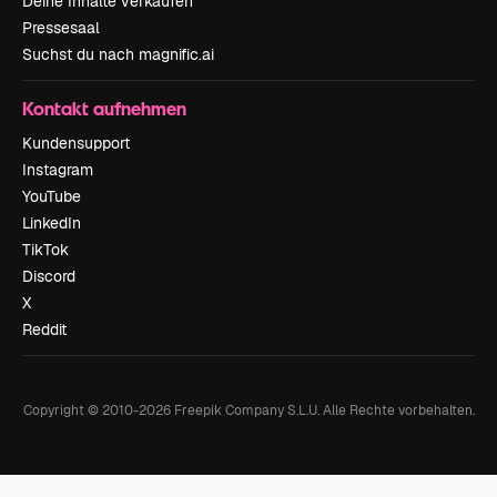
Deine Inhalte verkaufen
Pressesaal
Suchst du nach magnific.ai
Kontakt aufnehmen
Kundensupport
Instagram
YouTube
LinkedIn
TikTok
Discord
X
Reddit
Copyright © 2010-
2026
Freepik Company S.L.U.
Alle Rechte vorbehalten
.