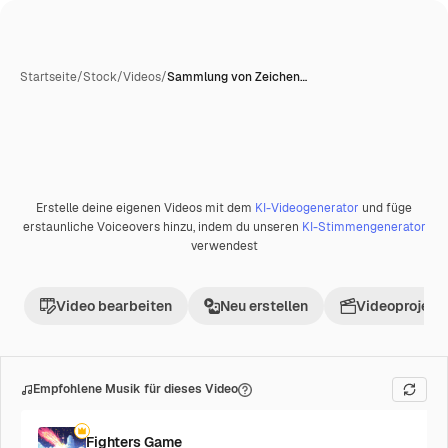
Startseite
/
Stock
/
Videos
/
Sammlung von Zeichen…
KI-generiert
Erstelle deine eigenen Videos mit dem
KI-Videogenerator
und füge
Premium
erstaunliche Voiceovers hinzu, indem du unseren
KI-Stimmengenerator
verwendest
Video bearbeiten
Neu erstellen
Videoprojekt 
Empfohlene Musik für dieses Video
Fighters Game