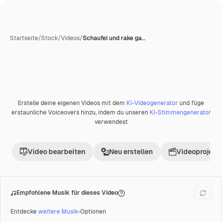
Startseite
/
Stock
/
Videos
/
Schaufel und rake ga…
Erstelle deine eigenen Videos mit dem
KI-Videogenerator
und füge
Premium
erstaunliche Voiceovers hinzu, indem du unseren
KI-Stimmengenerator
verwendest
Video bearbeiten
Neu erstellen
Videoprojekt 
Empfohlene Musik für dieses Video
Entdecke
weitere Musik
-Optionen