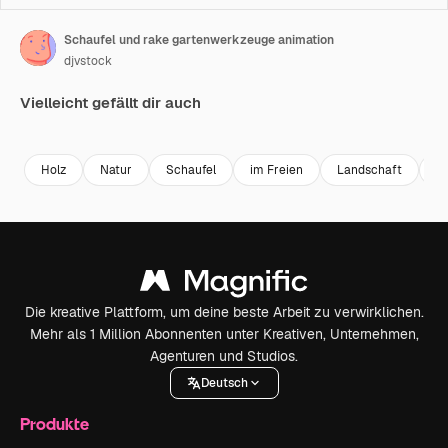
Schaufel und rake gartenwerkzeuge animation
djvstock
Vielleicht gefällt dir auch
Premium
Premium
Premium
Premium
Holz
Natur
Schaufel
im Freien
Landschaft
Me
Die kreative Plattform, um deine beste Arbeit zu verwirklichen.
Mehr als 1 Million Abonnenten unter Kreativen, Unternehmen,
Agenturen und Studios.
Deutsch
Produkte