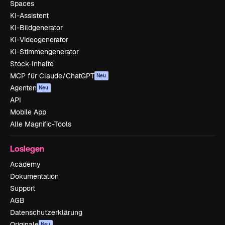
Spaces
KI-Assistent
KI-Bildgenerator
KI-Videogenerator
KI-Stimmengenerator
Stock-Inhalte
MCP für Claude/ChatGPT
Neu
Agenten
Neu
API
Mobile App
Alle Magnific-Tools
Loslegen
Academy
Dokumentation
Support
AGB
Datenschutzerklärung
Originale
Neu