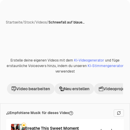
Startseite
/
Stock
/
Videos
/
Schneefall auf blaue…
KI-generiert
Erstelle deine eigenen Videos mit dem
KI-Videogenerator
und füge
Premium
erstaunliche Voiceovers hinzu, indem du unseren
KI-Stimmengenerator
verwendest
Video bearbeiten
Neu erstellen
Videoprojekt 
Empfohlene Musik für dieses Video
Breathe This Sweet Moment