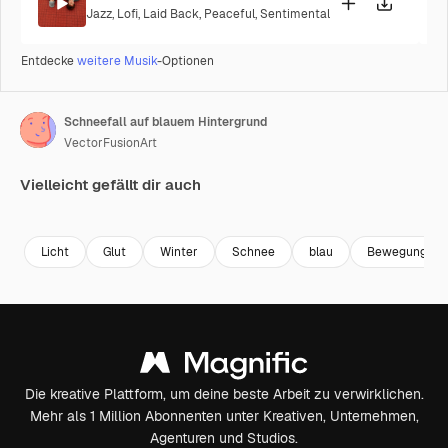
Jazz
,
Lofi
,
Laid Back
,
Peaceful
,
Sentimental
Entdecke
weitere Musik
-Optionen
Schneefall auf blauem Hintergrund
VectorFusionArt
Vielleicht gefällt dir auch
Premium
Premium
Generiert von KI
Premium
Premium
Licht
Glut
Winter
Schnee
blau
Bewegung
Die kreative Plattform, um deine beste Arbeit zu verwirklichen.
Mehr als 1 Million Abonnenten unter Kreativen, Unternehmen,
Agenturen und Studios.