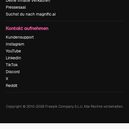
Deine Inhalte verkaufen
Pressesaal
Suchst du nach magnific.ai
Kontakt aufnehmen
Kundensupport
Instagram
YouTube
LinkedIn
TikTok
Discord
X
Reddit
Copyright © 2010-
2026
Freepik Company S.L.U.
Alle Rechte vorbehalten
.