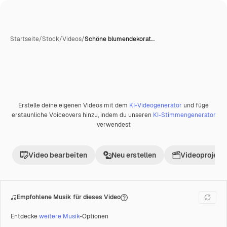
Startseite
/
Stock
/
Videos
/
Schöne blumendekorat…
Erstelle deine eigenen Videos mit dem
KI-Videogenerator
und füge
Premium
erstaunliche Voiceovers hinzu, indem du unseren
KI-Stimmengenerator
verwendest
Video bearbeiten
Neu erstellen
Videoprojekt 
Empfohlene Musik für dieses Video
Entdecke
weitere Musik
-Optionen