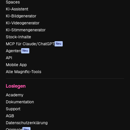
Spaces
KI-Assistent
KI-Bildgenerator
KI-Videogenerator
KI-Stimmengenerator
Stock-Inhalte
MCP für Claude/ChatGPT
Neu
Agenten
Neu
API
Mobile App
Alle Magnific-Tools
Loslegen
Academy
Dokumentation
Support
AGB
Datenschutzerklärung
Originale
Neu