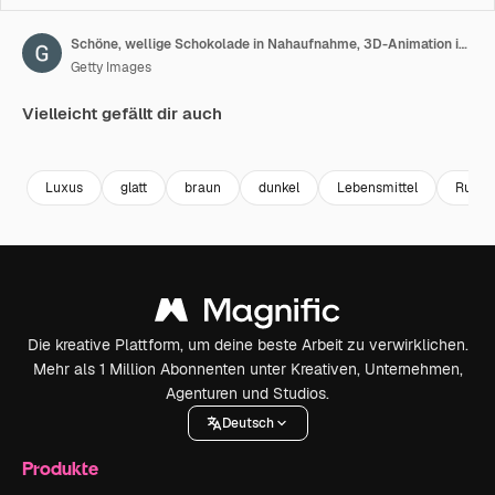
Schöne, wellige Schokolade in Nahaufnahme, 3D-Animation in Zeitlupe als Endlosschleife. Realistische, schokoladenbraune Paste, rotierende Makroaufnahme in Endlosschleife.
Getty Images
Vielleicht gefällt dir auch
Premium
Premium
Premium
Premium
Luxus
glatt
braun
dunkel
Lebensmittel
Russl
Die kreative Plattform, um deine beste Arbeit zu verwirklichen.
Mehr als 1 Million Abonnenten unter Kreativen, Unternehmen,
Agenturen und Studios.
Deutsch
Produkte