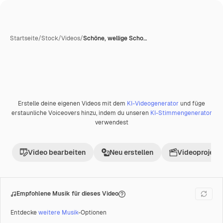
Startseite
/
Stock
/
Videos
/
Schöne, wellige Scho…
Erstelle deine eigenen Videos mit dem
KI-Videogenerator
und füge
Premium
erstaunliche Voiceovers hinzu, indem du unseren
KI-Stimmengenerator
verwendest
Video bearbeiten
Neu erstellen
Videoprojekt 
Empfohlene Musik für dieses Video
Entdecke
weitere Musik
-Optionen