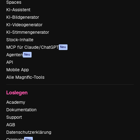
Spaces
KI-Assistent
KI-Bildgenerator
KI-Videogenerator
KI-Stimmengenerator
Stock-Inhalte
MCP für Claude/ChatGPT
Neu
Agenten
Neu
API
Mobile App
Alle Magnific-Tools
Loslegen
Academy
Dokumentation
Support
AGB
Datenschutzerklärung
Originale
Neu