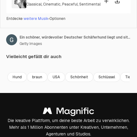
Classical
,
Cinematic
,
Peaceful
,
Sentimental
Entdecke
weitere Musik
-Optionen
Ein schöner, würdevoller Deutscher Schäferhund liegt und sitzt vor einem Greenscreen-Hintergrund.
Getty Images
Vielleicht gefällt dir auch
Premium
Premium
Premium
Premium
Hund
braun
USA
Schönheit
Schlüssel
Tier
Die kreative Plattform, um deine beste Arbeit zu verwirklichen.
Mehr als 1 Million Abonnenten unter Kreativen, Unternehmen,
Agenturen und Studios.