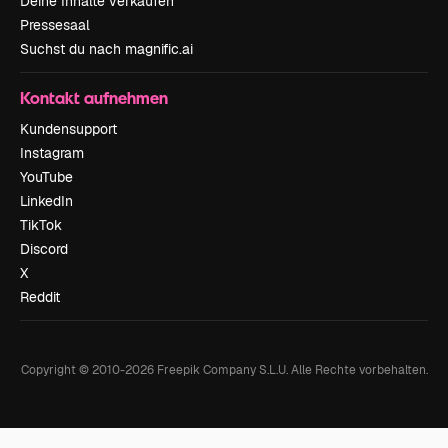
Deine Inhalte verkaufen
Pressesaal
Suchst du nach magnific.ai
Kontakt aufnehmen
Kundensupport
Instagram
YouTube
LinkedIn
TikTok
Discord
X
Reddit
Copyright © 2010-
2026
Freepik Company S.L.U.
Alle Rechte vorbehalten
.