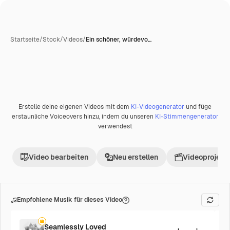
Startseite
/
Stock
/
Videos
/
Ein schöner, würdevo…
Erstelle deine eigenen Videos mit dem
KI-Videogenerator
und füge
Premium
erstaunliche Voiceovers hinzu, indem du unseren
KI-Stimmengenerator
verwendest
Video bearbeiten
Neu erstellen
Videoprojekt 
Empfohlene Musik für dieses Video
Seamlessly Loved