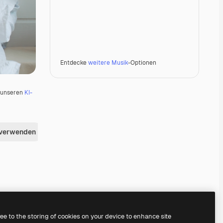
Entdecke
weitere Musik
-Optionen
u unseren
KI-
 verwenden
Premium
Premium
Premium
Premium
ree to the storing of cookies on your device to enhance site