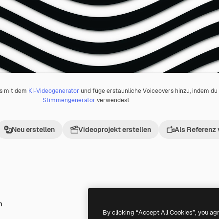
os mit dem
KI-Videogenerator
und füge erstaunliche Voiceovers hinzu, indem d
Stimmengenerator
verwendest
Neu erstellen
Videoprojekt erstellen
Als Referenz
h
Premium
Premium
By clicking “Accept All Cookies”, you ag