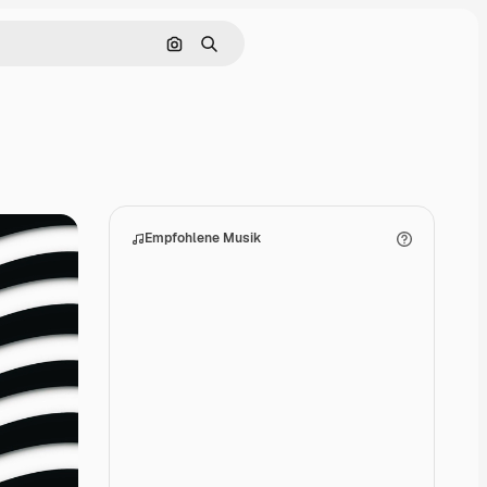
Nach Bild suchen
Suchen
Empfohlene Musik