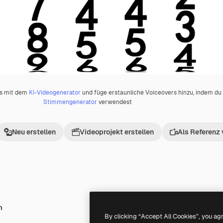
os mit dem
KI-Videogenerator
und füge erstaunliche Voiceovers hinzu, indem d
Stimmengenerator
verwendest
Neu erstellen
Videoprojekt erstellen
Als Referenz
h
Premium
Premium
By clicking “Accept All Cookies”, you ag