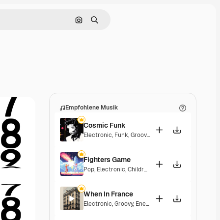
Nach Bild suchen
Suchen
Empfohlene Musik
Cosmic Funk
Electronic
,
Funk
,
Groovy
,
Energetic
Fighters Game
Pop
,
Electronic
,
Children
,
Synthwave
,
Epic
,
Energe
When In France
Electronic
,
Groovy
,
Energetic
,
Playful
,
Exciting