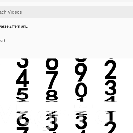
arze Ziffern ani…
ert