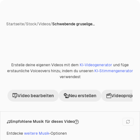
Startseite
/
Stock
/
Videos
/
Schwebende gruselige…
KI-generiert
Erstelle deine eigenen Videos mit dem
KI-Videogenerator
und füge
Premium
erstaunliche Voiceovers hinzu, indem du unseren
KI-Stimmengenerator
verwendest
Video bearbeiten
Neu erstellen
Videoprojekt 
Empfohlene Musik für dieses Video
Entdecke
weitere Musik
-Optionen