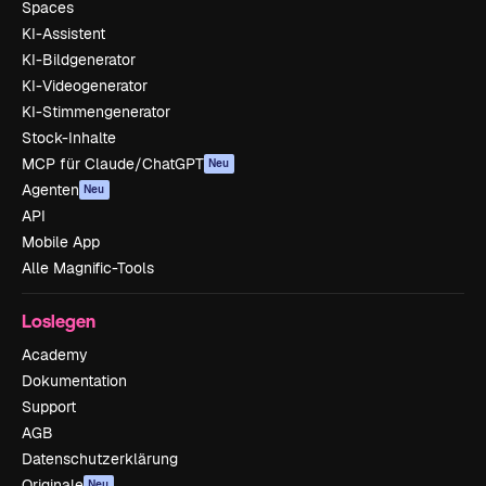
Spaces
KI-Assistent
KI-Bildgenerator
KI-Videogenerator
KI-Stimmengenerator
Stock-Inhalte
MCP für Claude/ChatGPT
Neu
Agenten
Neu
API
Mobile App
Alle Magnific-Tools
Loslegen
Academy
Dokumentation
Support
AGB
Datenschutzerklärung
Originale
Neu