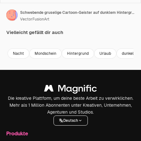
Schwebende gruselige Cartoon-Geister auf dunklem Hintergrund, Halloween-Illustration.
VectorFusionArt
Vielleicht gefällt dir auch
Premium
Premium
Generiert von KI
Premium
Premium
Generiert v
Nacht
Mondschein
Hintergrund
Urlaub
dunkel
Die kreative Plattform, um deine beste Arbeit zu verwirklichen.
Mehr als 1 Million Abonnenten unter Kreativen, Unternehmen,
Agenturen und Studios.
Deutsch
Produkte