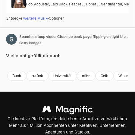
Pop
,
Acoustic
,
Laid Back
,
Peaceful
,
Hopeful
,
Sentimental
,
Melanc
Entdecke
weitere Musik
-Optionen
Seamless loop video. Close up book page flipping on light blue background. Concept of stationery, books, back to school, school themes, simple background, poster, book festival, university
Getty Images
Vielleicht gefällt dir auch
Premium
Premium
Generiert von KI
Premium
Premium
Buch
zurück
Universität
offen
Gelb
Wissensc
Die kreative Plattform, um deine beste Arbeit zu verwirklichen.
Mehr als 1 Million Abonnenten unter Kreativen, Unternehmen,
Agenturen und Studios.