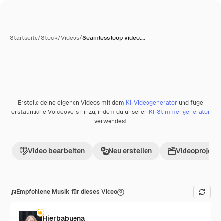
Startseite
/
Stock
/
Videos
/
Seamless loop video.…
Erstelle deine eigenen Videos mit dem
KI-Videogenerator
und füge
Premium
erstaunliche Voiceovers hinzu, indem du unseren
KI-Stimmengenerator
verwendest
Video bearbeiten
Neu erstellen
Videoprojekt 
Empfohlene Musik für dieses Video
Hierbabuena