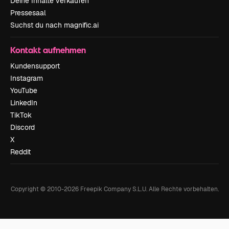
Deine Inhalte verkaufen
Pressesaal
Suchst du nach magnific.ai
Kontakt aufnehmen
Kundensupport
Instagram
YouTube
LinkedIn
TikTok
Discord
X
Reddit
Copyright © 2010-
2026
Freepik Company S.L.U.
Alle Rechte vorbehalten
.