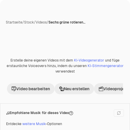
Startseite
/
Stock
/
Videos
/
Sechs grüne rotieren…
Erstelle deine eigenen Videos mit dem
KI-Videogenerator
und füge
Premium
erstaunliche Voiceovers hinzu, indem du unseren
KI-Stimmengenerator
verwendest
Video bearbeiten
Neu erstellen
Videoprojekt 
Empfohlene Musik für dieses Video
Entdecke
weitere Musik
-Optionen