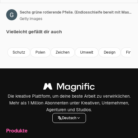
Sechs grüne rotierende Pfeile. (Endlosschleife bereit mit Maske)
Getty Images
Vielleicht gefällt dir auch
Premium
Premium
Premium
Premium
Schutz
Polen
Zeichen
Umwelt
Design
Finanz
Die kreative Plattform, um deine beste Arbeit zu verwirklichen.
Mehr als 1 Million Abonnenten unter Kreativen, Unternehmen,
Agenturen und Studios.
Deutsch
Produkte