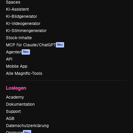
Spaces
KI-Assistent
KI-Bildgenerator
KI-Videogenerator
KI-Stimmengenerator
Stock-Inhalte
MCP für Claude/ChatGPT
Neu
Agenten
Neu
API
Mobile App
Alle Magnific-Tools
Loslegen
Academy
Dokumentation
Support
AGB
Datenschutzerklärung
Originale
Neu