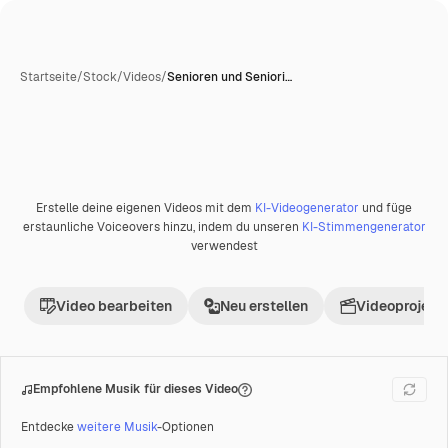
Startseite
/
Stock
/
Videos
/
Senioren und Seniori…
Erstelle deine eigenen Videos mit dem
KI-Videogenerator
und füge
Premium
erstaunliche Voiceovers hinzu, indem du unseren
KI-Stimmengenerator
verwendest
Video bearbeiten
Neu erstellen
Videoprojekt 
Empfohlene Musik für dieses Video
Entdecke
weitere Musik
-Optionen