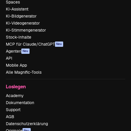
Spaces
KI-Assistent
KI-Bildgenerator
KI-Videogenerator
KI-Stimmengenerator
Stock-Inhalte
MCP für Claude/ChatGPT
Neu
Agenten
Neu
API
Mobile App
Alle Magnific-Tools
Loslegen
Academy
Dokumentation
Support
AGB
Datenschutzerklärung
Originale
Neu