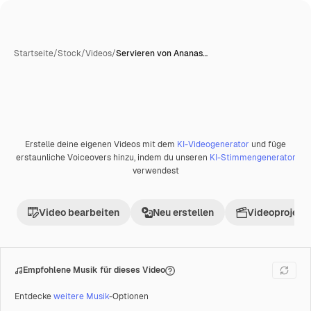
Startseite
/
Stock
/
Videos
/
Servieren von Ananas…
Erstelle deine eigenen Videos mit dem
KI-Videogenerator
und füge
Premium
erstaunliche Voiceovers hinzu, indem du unseren
KI-Stimmengenerator
verwendest
Video bearbeiten
Neu erstellen
Videoprojekt 
Empfohlene Musik für dieses Video
Entdecke
weitere Musik
-Optionen