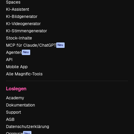
Spaces
KI-Assistent
KI-Bildgenerator
KI-Videogenerator
KI-Stimmengenerator
Stock-Inhalte
MCP für Claude/ChatGPT
Neu
Agenten
Neu
API
Mobile App
Alle Magnific-Tools
Loslegen
Academy
Dokumentation
Support
AGB
Datenschutzerklärung
Originale
Neu