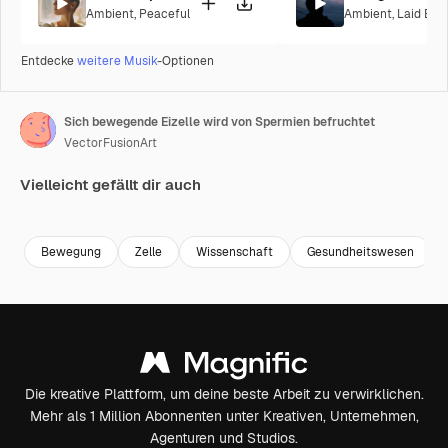
Ambient
,
Peaceful
Ambient
,
Laid Bac
Entdecke
weitere Musik
-Optionen
Sich bewegende Eizelle wird von Spermien befruchtet
VectorFusionArt
Vielleicht gefällt dir auch
Premium
Premium
Premium
Premium
Bewegung
Zelle
Wissenschaft
Gesundheitswesen
Die kreative Plattform, um deine beste Arbeit zu verwirklichen.
Mehr als 1 Million Abonnenten unter Kreativen, Unternehmen,
Agenturen und Studios.