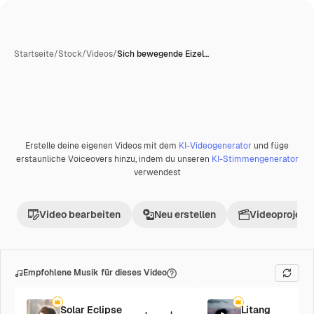
Startseite
/
Stock
/
Videos
/
Sich bewegende Eizel…
KI-generiert
Erstelle deine eigenen Videos mit dem
KI-Videogenerator
und füge
Premium
erstaunliche Voiceovers hinzu, indem du unseren
KI-Stimmengenerator
verwendest
Video bearbeiten
Neu erstellen
Videoprojekt 
Empfohlene Musik für dieses Video
Solar Eclipse
Litang