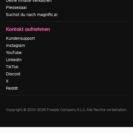
Deine Inhalte verkaufen
Pressesaal
Suchst du nach magnific.ai
Kontakt aufnehmen
Kundensupport
Instagram
YouTube
LinkedIn
TikTok
Discord
X
Reddit
Copyright © 2010-
2026
Freepik Company S.L.U.
Alle Rechte vorbehalten
.