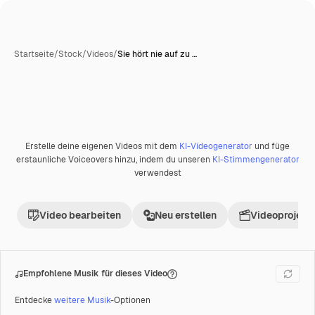
Startseite
/
Stock
/
Videos
/
Sie hört nie auf zu …
Erstelle deine eigenen Videos mit dem
KI-Videogenerator
und füge
Premium
erstaunliche Voiceovers hinzu, indem du unseren
KI-Stimmengenerator
verwendest
Video bearbeiten
Neu erstellen
Videoprojekt 
Empfohlene Musik für dieses Video
Entdecke
weitere Musik
-Optionen