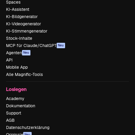
Spaces
KI-Assistent
KI-Bildgenerator
KI-Videogenerator
KI-Stimmengenerator
Stock-Inhalte
MCP für Claude/ChatGPT
Neu
Agenten
Neu
API
Mobile App
Alle Magnific-Tools
Loslegen
Academy
Dokumentation
Support
AGB
Datenschutzerklärung
Originale
Neu