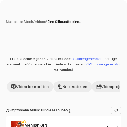
Startseite
/
Stock
/
Videos
/
Eine Silhouette eine…
Erstelle deine eigenen Videos mit dem
KI-Videogenerator
und füge
Premium
erstaunliche Voiceovers hinzu, indem du unseren
KI-Stimmengenerator
verwendest
Video bearbeiten
Neu erstellen
Videoprojekt 
Empfohlene Musik für dieses Video
Menjian Girl