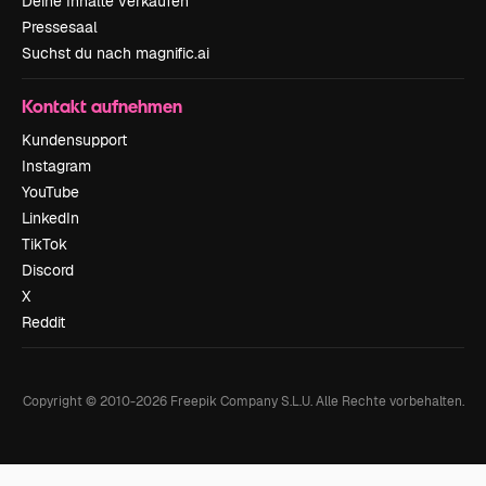
Deine Inhalte verkaufen
Pressesaal
Suchst du nach magnific.ai
Kontakt aufnehmen
Kundensupport
Instagram
YouTube
LinkedIn
TikTok
Discord
X
Reddit
Copyright © 2010-
2026
Freepik Company S.L.U.
Alle Rechte vorbehalten
.