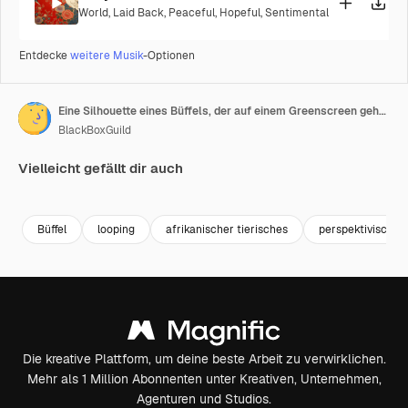
World
,
Laid Back
,
Peaceful
,
Hopeful
,
Sentimental
Entdecke
weitere Musik
-Optionen
Eine Silhouette eines Büffels, der auf einem Greenscreen geht, Perspektivansicht.
BlackBoxGuild
Vielleicht gefällt dir auch
Premium
Premium
Premium
Premium
Büffel
looping
afrikanischer tierisches
perspektivische 
Die kreative Plattform, um deine beste Arbeit zu verwirklichen.
Mehr als 1 Million Abonnenten unter Kreativen, Unternehmen,
Agenturen und Studios.