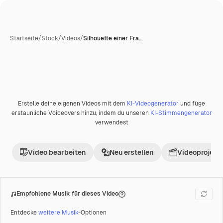
Startseite
/
Stock
/
Videos
/
Silhouette einer Fra…
Erstelle deine eigenen Videos mit dem
KI-Videogenerator
und füge
Premium
erstaunliche Voiceovers hinzu, indem du unseren
KI-Stimmengenerator
verwendest
Video bearbeiten
Neu erstellen
Videoprojekt 
Empfohlene Musik für dieses Video
Entdecke
weitere Musik
-Optionen