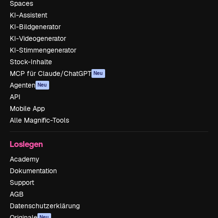
Spaces
KI-Assistent
KI-Bildgenerator
KI-Videogenerator
KI-Stimmengenerator
Stock-Inhalte
MCP für Claude/ChatGPT
Neu
Agenten
Neu
API
Mobile App
Alle Magnific-Tools
Loslegen
Academy
Dokumentation
Support
AGB
Datenschutzerklärung
Originale
Neu