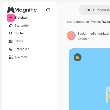
Erstellen
Startseite
/
Stock
/
Videos
/
Soci
Startseite
Suchen
Social-media-marketi
djvstock
Stock
Entdecken
Alle tools
Premium