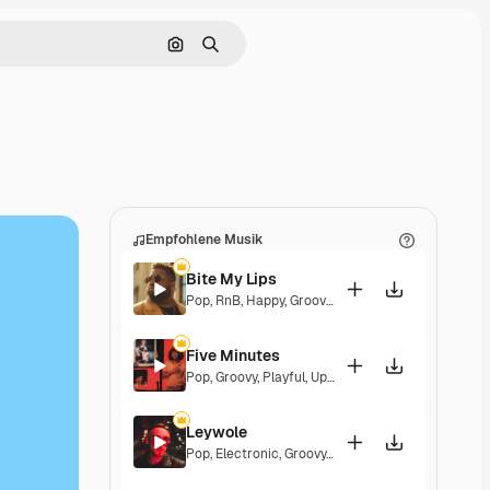
Nach Bild suchen
Suchen
Empfohlene Musik
Bite My Lips
Pop
,
RnB
,
Happy
,
Groovy
,
Soulful
,
Upbeat
Five Minutes
Pop
,
Groovy
,
Playful
,
Upbeat
Leywole
Pop
,
Electronic
,
Groovy
,
Upbeat