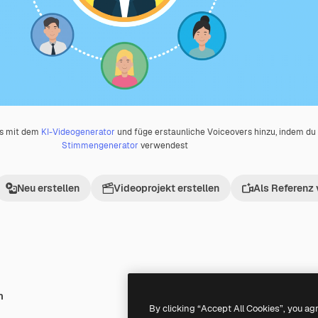
os mit dem
KI-Videogenerator
und füge erstaunliche Voiceovers hinzu, indem d
Stimmengenerator
verwendest
Neu erstellen
Videoprojekt erstellen
Als Referenz
h
Premium
Premium
By clicking “Accept All Cookies”, you ag