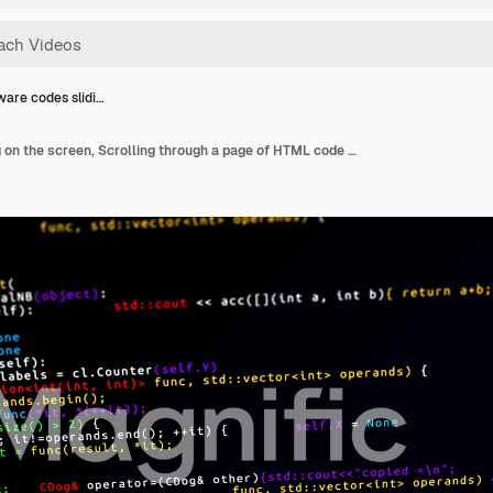
ware codes slidi…
Software codes sliding on the screen, Scrolling through a page of HTML code Loop Animation.