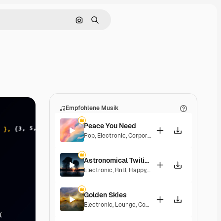
Nach Bild suchen
Suchen
Empfohlene Musik
Peace You Need
Pop
,
Electronic
,
Corporate
,
Groovy
,
Laid Back
Astronomical Twilight
Electronic
,
RnB
,
Happy
,
Groovy
,
Laid Back
,
Soulful
Golden Skies
Electronic
,
Lounge
,
Corporate
,
Groovy
,
Laid Back
,