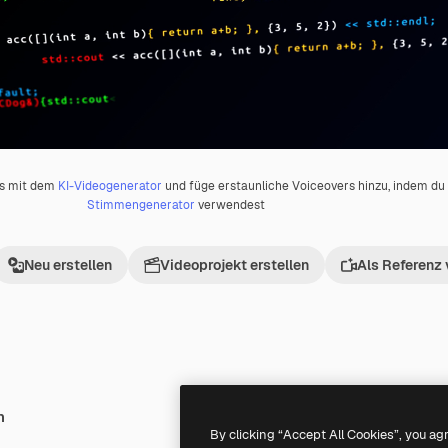
os mit dem
KI-Videogenerator
und füge erstaunliche Voiceovers hinzu, indem d
Stimmengenerator
verwendest
Neu erstellen
Videoprojekt erstellen
Als Referenz
h
Premium
Premium
By clicking “Accept All Cookies”, you ag