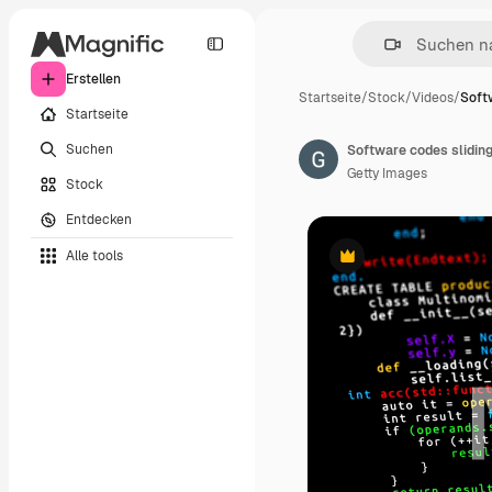
Erstellen
Startseite
/
Stock
/
Videos
/
Soft
Startseite
Suchen
Getty Images
Stock
Entdecken
Alle tools
Premium