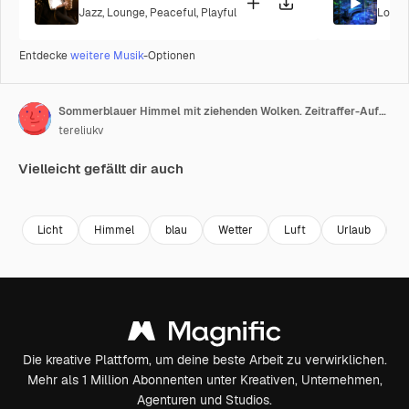
Jazz
,
Lounge
,
Peaceful
,
Playful
Loung
Entdecke
weitere Musik
-Optionen
Sommerblauer Himmel mit ziehenden Wolken. Zeitraffer-Aufnahme von schönem Wetter.
tereliukv
Vielleicht gefällt dir auch
Premium
Premium
Premium
Premium
Licht
Himmel
blau
Wetter
Luft
Urlaub
S
Die kreative Plattform, um deine beste Arbeit zu verwirklichen.
Mehr als 1 Million Abonnenten unter Kreativen, Unternehmen,
Agenturen und Studios.