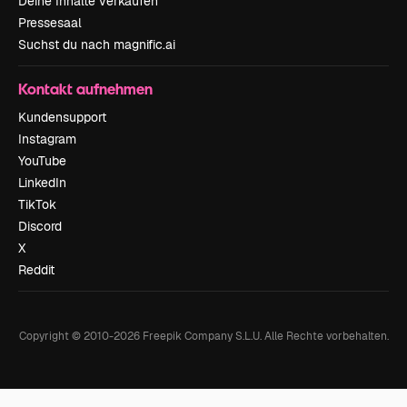
Deine Inhalte verkaufen
Pressesaal
Suchst du nach magnific.ai
Kontakt aufnehmen
Kundensupport
Instagram
YouTube
LinkedIn
TikTok
Discord
X
Reddit
Copyright © 2010-
2026
Freepik Company S.L.U.
Alle Rechte vorbehalten
.