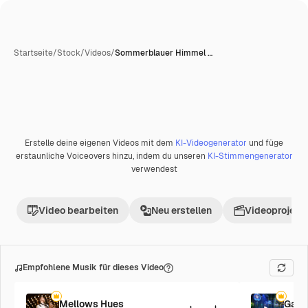
Startseite
/
Stock
/
Videos
/
Sommerblauer Himmel …
Erstelle deine eigenen Videos mit dem
KI-Videogenerator
und füge
Premium
erstaunliche Voiceovers hinzu, indem du unseren
KI-Stimmengenerator
verwendest
Video bearbeiten
Neu erstellen
Videoprojekt 
Empfohlene Musik für dieses Video
Mellows Hues
Galac