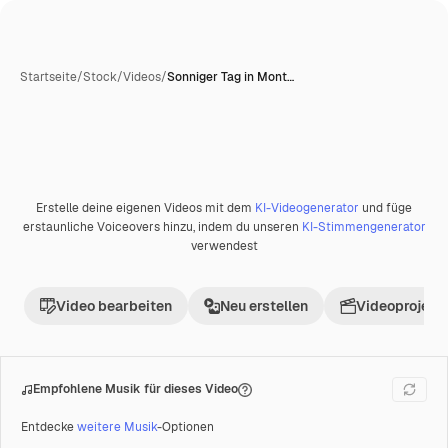
Startseite
/
Stock
/
Videos
/
Sonniger Tag in Mont…
Erstelle deine eigenen Videos mit dem
KI-Videogenerator
und füge
Premium
erstaunliche Voiceovers hinzu, indem du unseren
KI-Stimmengenerator
verwendest
Video bearbeiten
Neu erstellen
Videoprojekt 
Empfohlene Musik für dieses Video
Entdecke
weitere Musik
-Optionen