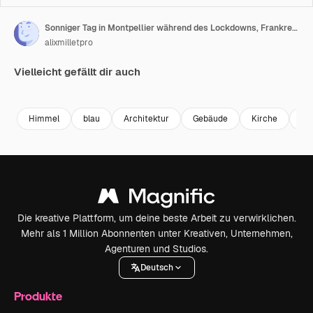
Sonniger Tag in Montpellier während des Lockdowns, Frankreich
alixmilletpro
Vielleicht gefällt dir auch
Premium
Premium
Premium
Premium
Himmel
blau
Architektur
Gebäude
Kirche
St
Die kreative Plattform, um deine beste Arbeit zu verwirklichen.
Mehr als 1 Million Abonnenten unter Kreativen, Unternehmen,
Agenturen und Studios.
Deutsch
Produkte