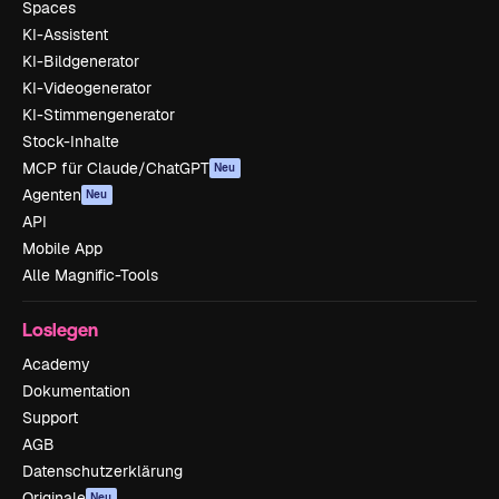
Spaces
KI-Assistent
KI-Bildgenerator
KI-Videogenerator
KI-Stimmengenerator
Stock-Inhalte
MCP für Claude/ChatGPT
Neu
Agenten
Neu
API
Mobile App
Alle Magnific-Tools
Loslegen
Academy
Dokumentation
Support
AGB
Datenschutzerklärung
Originale
Neu