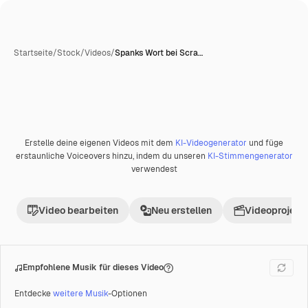
Startseite
/
Stock
/
Videos
/
Spanks Wort bei Scra…
Erstelle deine eigenen Videos mit dem
KI-Videogenerator
und füge
Premium
erstaunliche Voiceovers hinzu, indem du unseren
KI-Stimmengenerator
verwendest
Video bearbeiten
Neu erstellen
Videoprojekt 
Empfohlene Musik für dieses Video
Entdecke
weitere Musik
-Optionen