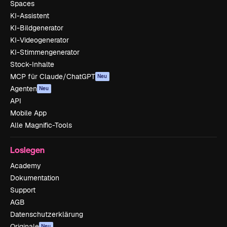
Spaces
KI-Assistent
KI-Bildgenerator
KI-Videogenerator
KI-Stimmengenerator
Stock-Inhalte
MCP für Claude/ChatGPT
Neu
Agenten
Neu
API
Mobile App
Alle Magnific-Tools
Loslegen
Academy
Dokumentation
Support
AGB
Datenschutzerklärung
Originale
Neu