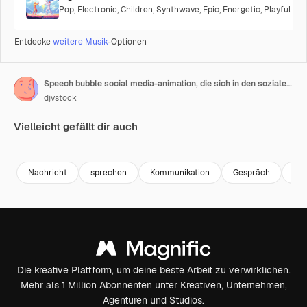
Pop
,
Electronic
,
Children
,
Synthwave
,
Epic
,
Energetic
,
Playful
Entdecke
weitere Musik
-Optionen
Speech bubble social media-animation, die sich in den sozialen netzwerken entwickelt hat.
djvstock
Vielleicht gefällt dir auch
Premium
Premium
Premium
Premium
Generiert v
Nachricht
sprechen
Kommunikation
Gespräch
pla
Die kreative Plattform, um deine beste Arbeit zu verwirklichen.
Mehr als 1 Million Abonnenten unter Kreativen, Unternehmen,
Agenturen und Studios.