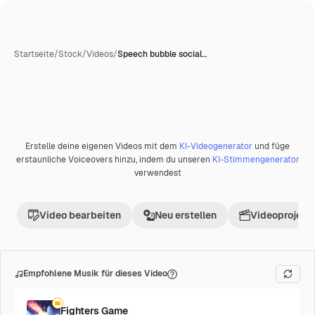
Startseite
/
Stock
/
Videos
/
Speech bubble social…
Erstelle deine eigenen Videos mit dem
KI-Videogenerator
und füge
Premium
erstaunliche Voiceovers hinzu, indem du unseren
KI-Stimmengenerator
verwendest
Video bearbeiten
Neu erstellen
Videoprojekt 
Empfohlene Musik für dieses Video
Fighters Game