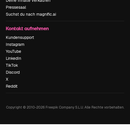
Deine Inhalte verkaufen
Pressesaal
Suchst du nach magnific.ai
Kontakt aufnehmen
Kundensupport
Instagram
YouTube
LinkedIn
TikTok
Discord
X
Reddit
Copyright © 2010-
2026
Freepik Company S.L.U.
Alle Rechte vorbehalten
.