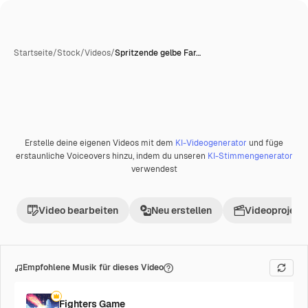
Startseite
/
Stock
/
Videos
/
Spritzende gelbe Far…
Erstelle deine eigenen Videos mit dem
KI-Videogenerator
und füge
Premium
erstaunliche Voiceovers hinzu, indem du unseren
KI-Stimmengenerator
verwendest
Video bearbeiten
Neu erstellen
Videoprojekt 
Empfohlene Musik für dieses Video
Fighters Game