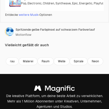
Pop
,
Electronic
,
Children
,
Synthwave
,
Epic
,
Energetic
,
Playful
Entdecke
weitere Musik
-Optionen
Spritzende gelbe Farbpinsel auf schwarzem Farbverlauf
Motionflow
Vielleicht gefällt dir auch
Premium
Premium
Premium
Premium
rau
Malerei
Raum
Welle
Spirale
Neon
h
Die kreative Plattform, um deine beste Arbeit zu verwirklichen.
Mehr als 1 Million Abonnenten unter Kreativen, Unternehmen,
Agenturen und Studios.