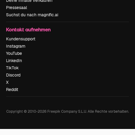
Deine Inhalte verkaufen
Pressesaal
Suchst du nach magnific.ai
Kontakt aufnehmen
Kundensupport
Instagram
YouTube
LinkedIn
TikTok
Discord
X
Reddit
Copyright © 2010-
2026
Freepik Company S.L.U.
Alle Rechte vorbehalten
.