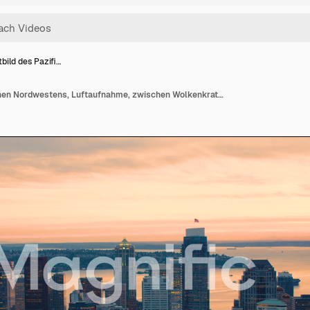
bild des Pazifi…
Stadtbild des Pazifischen Nordwestens, Luftaufnahme, zwischen Wolkenkratzern, orangefarbener Sonnenuntergangshimmel, Seattle Washington USA, Türme der Innenstadt, westliche Uferpromenade, Küstenlinie, Puget Sound im Hintergrund.