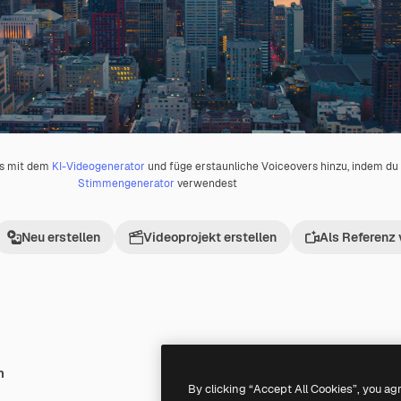
os mit dem
KI-Videogenerator
und füge erstaunliche Voiceovers hinzu, indem d
Stimmengenerator
verwendest
Neu erstellen
Videoprojekt erstellen
Als Referenz
h
Premium
Premium
By clicking “Accept All Cookies”, you ag