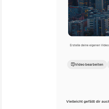
Erstelle deine eigenen Vide
Video bearbeiten
Vielleicht gefällt dir auc
Premium
Premium