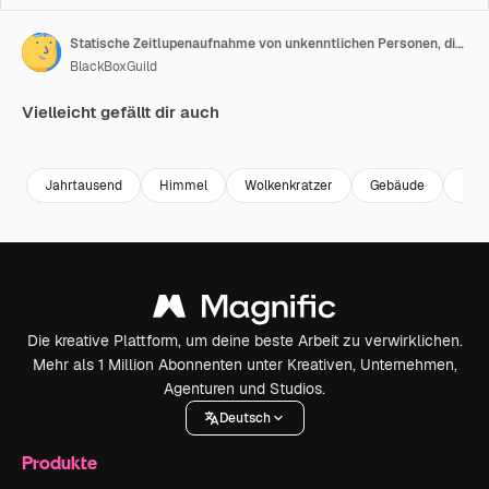
Statische Zeitlupenaufnahme von unkenntlichen Personen, die auf der London Millennium Bridge gehen.
BlackBoxGuild
Vielleicht gefällt dir auch
Premium
Premium
Premium
Premium
Jahrtausend
Himmel
Wolkenkratzer
Gebäude
Reis
Die kreative Plattform, um deine beste Arbeit zu verwirklichen.
Mehr als 1 Million Abonnenten unter Kreativen, Unternehmen,
Agenturen und Studios.
Deutsch
Produkte