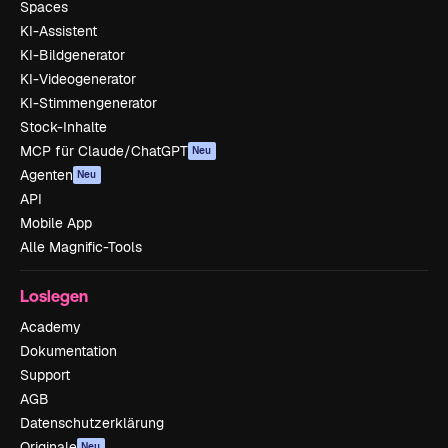
Spaces
KI-Assistent
KI-Bildgenerator
KI-Videogenerator
KI-Stimmengenerator
Stock-Inhalte
MCP für Claude/ChatGPT
Neu
Agenten
Neu
API
Mobile App
Alle Magnific-Tools
Loslegen
Academy
Dokumentation
Support
AGB
Datenschutzerklärung
Originale
Neu