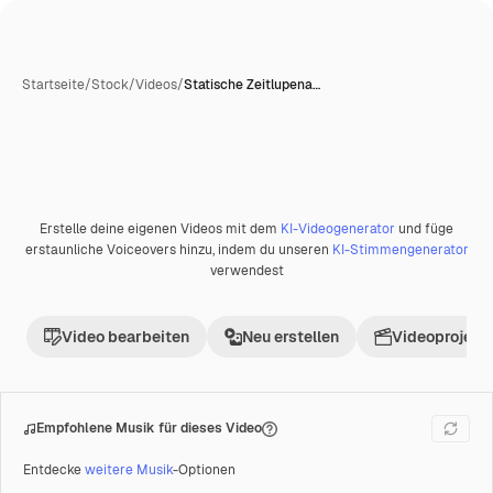
Startseite
/
Stock
/
Videos
/
Statische Zeitlupena…
Erstelle deine eigenen Videos mit dem
KI-Videogenerator
und füge
Premium
erstaunliche Voiceovers hinzu, indem du unseren
KI-Stimmengenerator
verwendest
Video bearbeiten
Neu erstellen
Videoprojekt 
Empfohlene Musik für dieses Video
Entdecke
weitere Musik
-Optionen