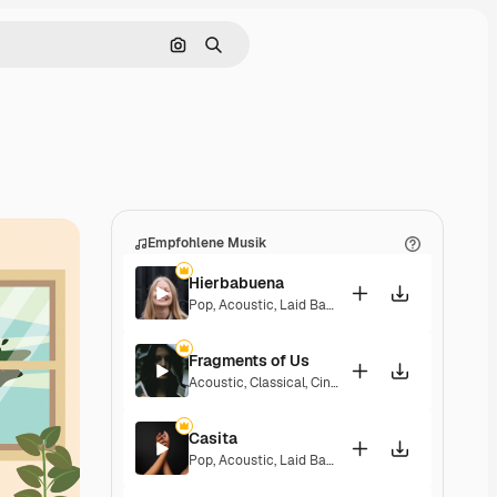
Nach Bild suchen
Suchen
Empfohlene Musik
Hierbabuena
Pop
,
Acoustic
,
Laid Back
,
Peaceful
,
Hopeful
,
Sent
Fragments of Us
Acoustic
,
Classical
,
Cinematic
,
Dramatic
,
Peacefu
Casita
Pop
,
Acoustic
,
Laid Back
,
Peaceful
,
Hopeful
,
Sent