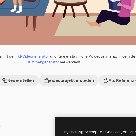
os mit dem
KI-Videogenerator
und füge erstaunliche Voiceovers hinzu, indem d
Stimmengenerator
verwendest
Neu erstellen
Videoprojekt erstellen
Als Referenz
h
Premium
Premium
By clicking “Accept All Cookies”, you ag