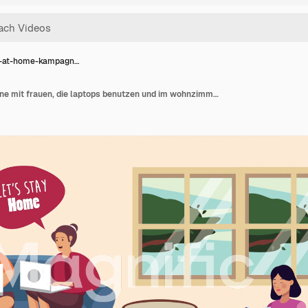
-at-home-kampagn…
Stay-at-home-kampagne mit frauen, die laptops benutzen und im wohnzimmer lesen