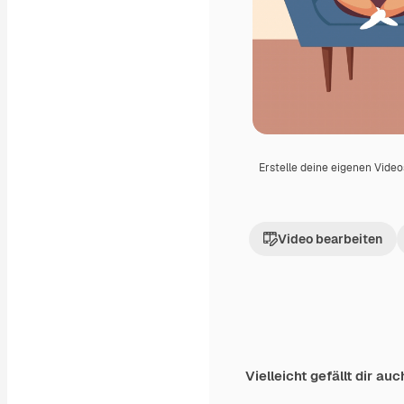
Erstelle deine eigenen Vide
Video bearbeiten
Vielleicht gefällt dir auc
Premium
Premium